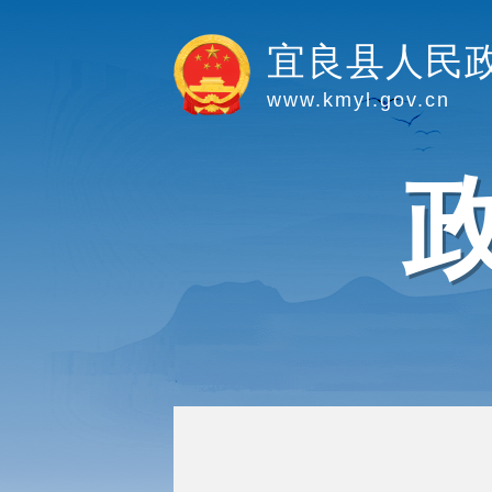
宜良县人民
www.kmyl.gov.cn