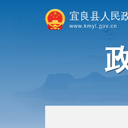
宜良县人民
www.kmyl.gov.cn