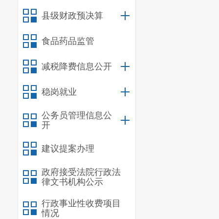
（二）没
县级财政预决算
（三）没
六
、纪律
食品药品监管
（一）参
减税降费信息公开
件；
稳岗就业
（二）所
（三）对
公务员管理信息公
开
资格。
建议提案办理
附件：公
政府接受法院行政法
律文书机构公示
附件：公共资源交
行政事业性收费项目
情况