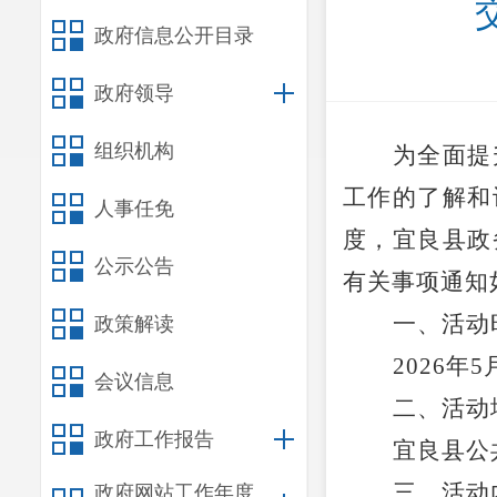
政府信息公开目录
政府领导
组织机构
为全面提
工作的了解和
人事任免
度，宜良县政
公示公告
有关事项通知
一、
活动
政策解读
202
6
年
5
会议信息
二、活动
政府工作报告
宜良县公
三
、
活动
政府网站工作年度