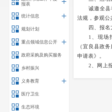
报表
诚邀全县
统计信息
法规，参观公
四
、
报名
规划计划
1
、
现场
重点领域信息公开
（宜良县政务
政府采购及购买服务
申请表》
。
2
、
网上
乡村振兴
日”活动申请
义务教育
3、
联系
五
、参与
医疗卫生
（一）年
生态环境