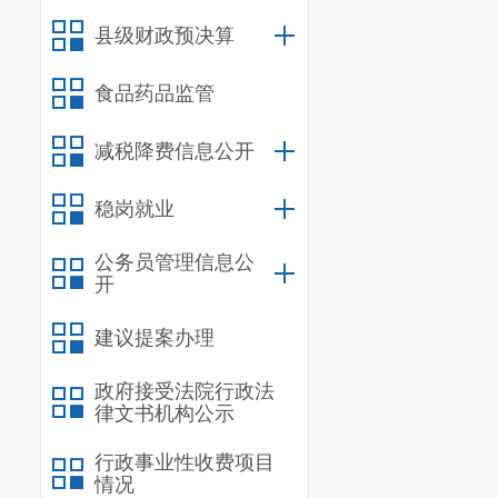
十、部门政府
县级财政预决算
十一、部门政
食品药品监管
十二、部门政
十三、对下转
减税降费信息公开
十四、对下转
稳岗就业
十五、新增资
公务员管理信息公
十六、
上级
转
开
十七、部门项
建议提案办理
政府接受法院行政法
律文书机构公示
一、基本
行政事业性收费项目
情况