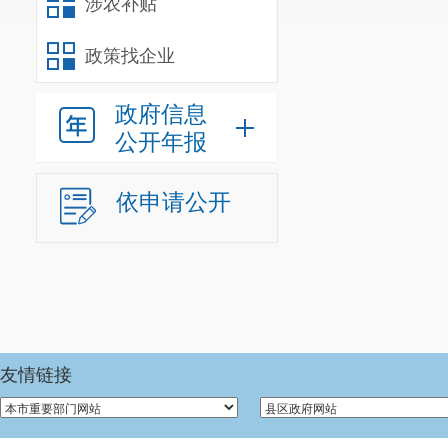
涉农补贴
实践活动和师
2.
按照市
政策找企业
政法委和市教
政府信息
3.
继续落
公开年报
教研，规范考
依申请公开
4.
“优秀
教研、考试”
5.
积极应
训力度，做好
6.
继续抓好
友情链接
7.
加大体
特长。