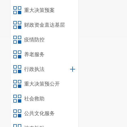
（一）部
重大决策预案
宜良县第
局，性质为全
财政资金直达基层
围是全面贯彻
疫情防控
提高
教育教学
养老服务
产劳动和经济
（二）机
行政执法
我部门共
重大决策预公开
处、高中各年
社会救助
（
三
）重
宜良县
第
公共文化服务
1.
学校党