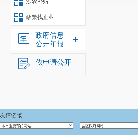
涉农补贴
服务保障和技
业技能培训，
政策找企业
实现重点群体就
政府信息
二、预算
公开年报
我单位编
依申请公开
供给单位
0
个
单位
0
个；参
下：
在职人员
人。在职实有
友情链接
金、单位资金
离退休人