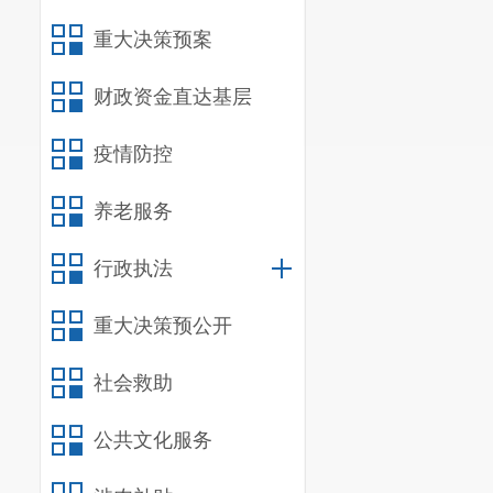
宜良县公
重大决策预案
策和决策部署
务、职业指导
财政资金直达基层
帮扶、人才服
疫情防控
（二）机
宜良县公
养老服务
培训管理科、
行政执法
我单位为
重大决策预公开
（
三
）重
2026
社会救助
民化建设，打
公共文化服务
系。强化对高