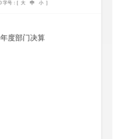
0
字号：[
大
中
小
]
4
年度部门决算