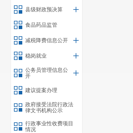
第四部分 其
县级财政预决算
一、 机关运行
二、 国有资产
食品药品监管
三、 政府采购
减税降费信息公开
四、 部门绩效
五、 其他重要
稳岗就业
六、 相关口径
第五部分 名词
公务员管理信息公
开
第一部分 单位
建议提案办理
一、 主要职责
政府接受法院行政法
宜良县农业农
律文书机构公示
会事业、公共服务
理、审计、培训；
行政事业性收费项目
情况
度相关工作。负责