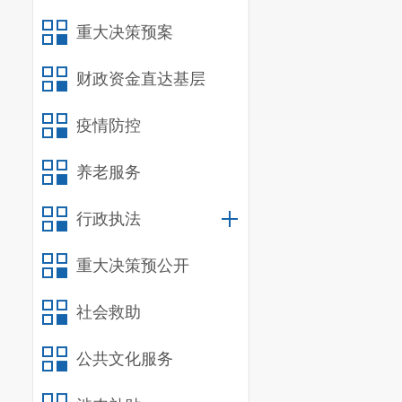
训工作。
重大决策预案
二、 单位基本
（一）机构设
财政资金直达基层
我单位共设置
疫情防控
培训科。
我单位为基层
养老服务
（二）决算单
我单位作为宜良
行政执法
（三）单位人
我单位2024
重大决策预公开
员0人，事业管理人
社会救助
我单位2024
年末尚未移交
公共文化服务
险基金发放养老金的
车辆编制0辆