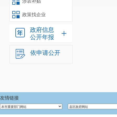
涉农补贴
合并，我中心实有
政策找企业
三、 重点工作
宜良县农业农
政府信息
和乡村治理服务工
公开年报
织建设与管理；农
用、推广，指导农
依申请公开
领导下，按照本单位
第二部分 20
（详见附件）
宜良县农业农
款收入支出决算表
宜良县农业农
友情链接
款收入支出决算表
第三部分 20