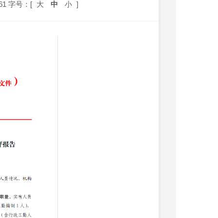
61
字号：[
大
中
小
]