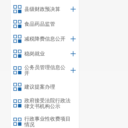
云南昆明销
县级财政预决算
食品药品监管
云南大北农
中国农业银
减税降费信息公开
良
中国石油天
稳岗就业
云南昆明销
公务员管理信息公
开
云南科研医
建议提案办理
云南省圭山
政府接受法院行政法
律文书机构公示
昆明红星荣
行政事业性收费项目
情况
昆明阳宗海