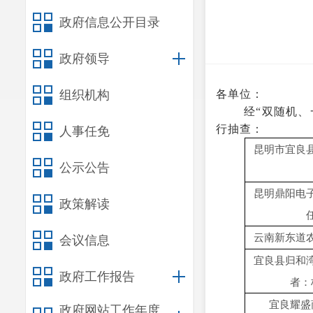
政府信息公开目录
政府领导
组织机构
各单位：
经
“双随机、
行抽查：
人事任免
昆明市宜良
公示公告
昆明鼎阳电
政策解读
云南新东道
会议信息
宜良县归和
政府工作报告
者：
宜良耀盛
政府网站工作年度