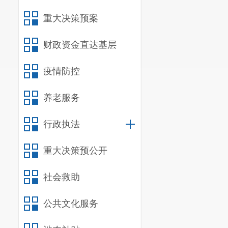
重大决策预案
中国建设银
明
财政资金直达基层
宜良创宇
疫情防控
宜良
中国石油天
养老服务
云南昆明销
行政执法
昆明阳宗海
重大决策预公开
夫
昆明阳宗海
社会救助
凡
公共文化服务
昆明阳宗海
航