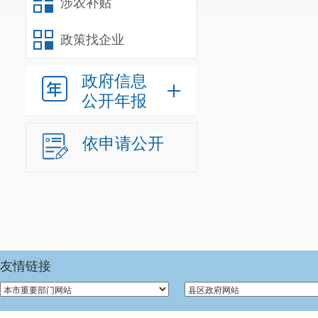
涉农补贴
昆明阳宗海
云
政策找企业
昆明阳宗海
政府信息
公开年报
昆明阳宗海
依申请公开
中国石化销
明宜良
昆明阳宗海
昆明仁邦精
友情链接
昆明阳宗海
天