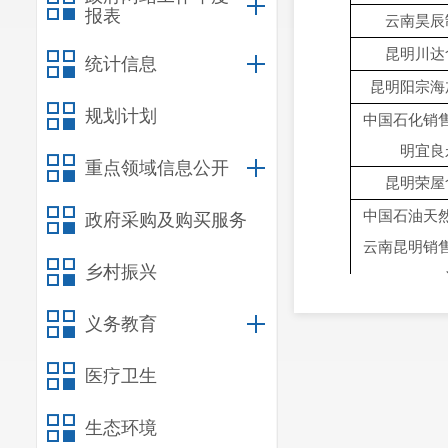
报表
云南昊辰
昆明川达
统计信息
昆明阳宗海
规划计划
中国石化销
明宜良
重点领域信息公开
昆明荣屋
中国石油天
政府采购及购买服务
云南昆明销
乡村振兴
宜良县
义务教育
中国石化销
医疗卫生
南昆明宜
昆明漓源
生态环境
中国石油天