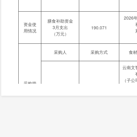
202
膳食补助资金
资金使
3月支出
190.071
用情况
（万元）
采购人
采购方式
食
云南文
（子公
采购管
业有
理
宜良县教育体育
政府采购
局
公开招标
2025