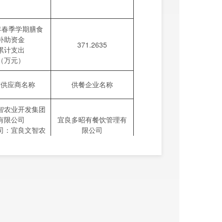
6年春季学期膳食
补助资金
371.2635
累计支出
（万元）
材供应商名称
供餐企业名称
智农业开发集团
有限公司
宜良多昭有餐饮管理有
司：宜良文智农
限公司
限责任公司）
合同期限
合同期限
年8月-2026年7
2025年8月-2026年7月
月