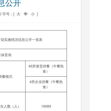
息公开
0
字号：[
大
中
小
]
善计划实施情况信息公开一览表
育体育局
46所食堂供餐（午餐热
食）
供餐模式
4所企业供餐（午餐热
食）
学生人数（人）
19089