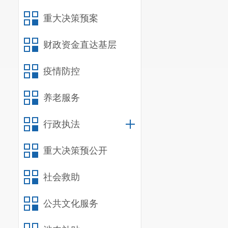
重大决策预案
宜良县红
昆明和美
财政资金直达基层
昆明正邦
宜良县依米
疫情防控
宜良
养老服务
宜良县俊艺
昆明阳宗海
行政执法
贝
重大决策预公开
阳宗海
宜良县
社会救助
明超环
公共文化服务
宜良县优贝