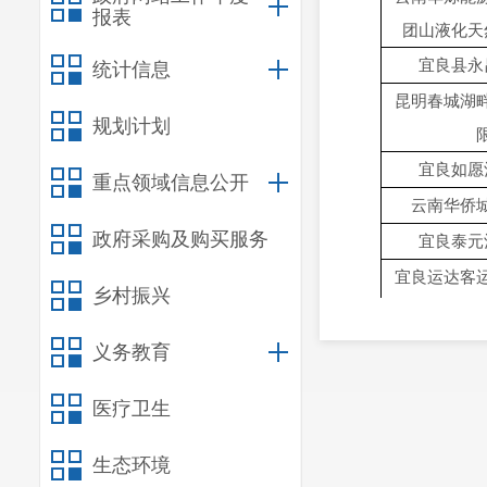
报表
团山液化天
宜良县永
统计信息
昆明春城湖
规划计划
宜良如愿
重点领域信息公开
云南华侨
政府采购及购买服务
宜良泰元
宜良运达客
乡村振兴
曲靖市福万
义务教育
良
医疗卫生
昆明汤海度
生态环境
宜良县云鹏