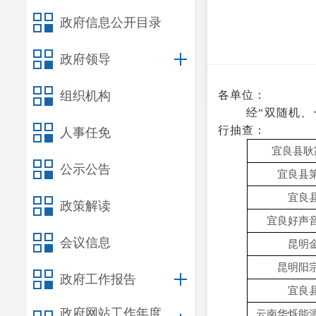
政府信息公开目录
政府领导
组织机构
各单位：
经
“双随机、
行抽查：
人事任免
宜良县耿
公示公告
宜良县
宜良
政策解读
宜良好声
会议信息
昆明
昆明阳
政府工作报告
宜良
政府网站工作年度
云南华烁能