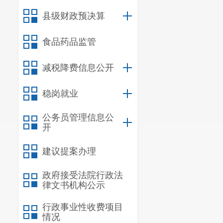
县级财政预决算
食品药品监管
七彩云
减税降费信息公开
宜良
昆明法务应
稳岗就业
（北
公务员管理信息公
昆明阳宗海
开
中国工商银
建议提案办理
政府接受法院行政法
昆明阳宗海
律文书机构公示
幼
行政事业性收费项目
昆明阳宗海
情况