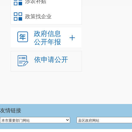
涉农补贴
昆明阳宗海
政策找企业
中国邮政储
司宜良
政府信息
公开年报
宜良
宜良县鑫豪
依申请公开
宜良邦盛餐
宜良县
宜良县七舍
昆明紫江
友情链接
昆明阳宗海