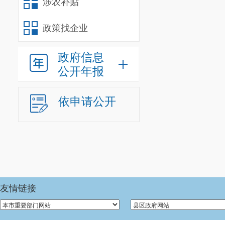
涉农补贴
宜良县城区
3-6
政策找企业
前班及私立幼
政府信息
段学校教育初
公开年报
础。
二、预算
依申请公开
我部门编
供给单位
0
个
单位
0
个；参
下：
友情链接
在职人员
人。在职实有