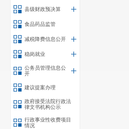
十、部门政府
县级财政预决算
十一、部门政
食品药品监管
十二、部门政
十三、对下转
减税降费信息公开
十四、对下转
稳岗就业
十五、新增资
公务员管理信息公
十六、
上级
转
开
十七、部门项
建议提案办理
附件
2
政府接受法院行政法
律文书机构公示
行政事业性收费项目
情况