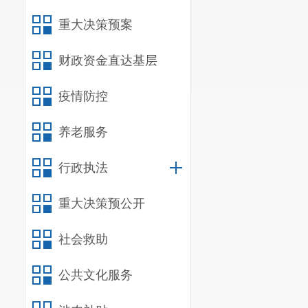
一、基本
重大决策预案
（一）部
宜良县第
财政资金直达基层
宜良县教育局
疫情防控
全面提高教育
养老服务
为义务教育初
行政执法
合格生源奠定
（二）机
重大决策预公开
我部门共
社会救助
部门无所属单
公共文化服务
（三）重
我部门认