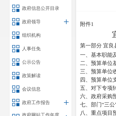
政府信息公开目录
政府领导
附件
1
组织机构
第一部分
宜良
人事任免
一、基本职能
公示公告
二、预算单位
三、预算单位
政策解读
四、预算单位
五、对下专项
会议信息
六、政府采购
政府工作报告
七、部门
“
三公
八、重点项目
政府网站工作年度