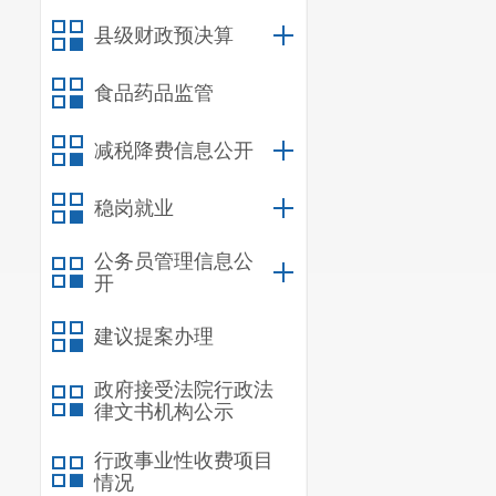
十、部门政府
县级财政预决算
十一、部门政
食品药品监管
十二、部门政
十三、对下转
减税降费信息公开
十四、对下转
稳岗就业
十五、新增资
公务员管理信息公
十六、
上级
转
开
十七、部门项
建议提案办理
政府接受法院行政法
一、基本
律文书机构公示
（一）部
行政事业性收费项目
情况