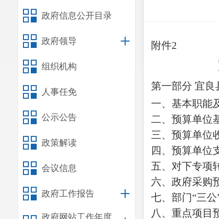
政府信息公开目录
政府领导
附件
2
组织机构
第一部分
宜良
人事任免
一、基本职能
公示公告
二、预算单位
三、预算单位
政策解读
四、预算单位
五、对下专项
会议信息
六、政府采购
政府工作报告
七、部门
“
三公
八、重点项目
政府网站工作年度