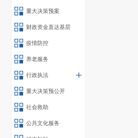
宜良三中
重大决策预案
农村中学。由
家的教育方针
财政资金直达基层
提高教育教学
疫情防控
产劳动和经济
养老服务
（二）机
宜良县第
行政执法
技术办公室、
重大决策预公开
所属单位
0
社会救助
（
三
）重
公共文化服务
1.
把安全
强师生的安全