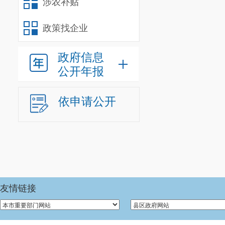
涉农补贴
2.
以人为
政策找企业
以质量赢人心
政府信息
3.
人才强
公开年报
勤思、敬业、
伍。
依申请公开
4.
总结、
色学校建设，
控辍保学工作
二、预算
友情链接
我部门编
供给单位
0
个