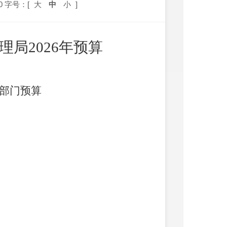
0
字号：[
大
中
小
]
理局
202
6
年预算
部门预算