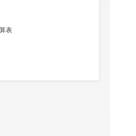
算表
类）