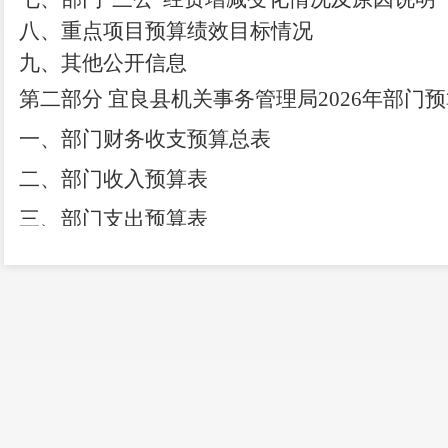
八、重点项目预算绩效目标情况
九、其他公开信息
第二部分
宜良县机关事务管理局
2026
年部门预
一
、
部门
财务收支预算总表
二、部门收入
预算
表
三、部门支出
预算
表
四、
部门
财政拨款收支
预算总
表
五、一般公共预算支出
预算
表（按功能科目分
六、一般公共预算
“三公”经费支出
预算
表
七、
部门
基本支出
预算
表
八
、
部门
项目支出预算表