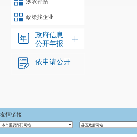
建设及其产业
涉农补贴
作物新品种、
政策找企业
花卉、水果、
政府信息
5.承担
公开年报
彻、技术培训
依申请公开
6.拟定
品质量安全检
市场、批发市
7.负责
工作;负责农
友情链接
负责农机技术
术的推广、试