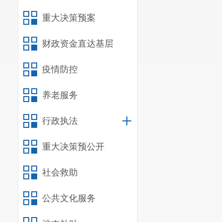
1.积极
重大决策预案
技术的示范推
财政资金直达基层
升全县农业生
业环境质量作
疫情防控
2.负责
养老服务
引进与试验、
行政执法
虫草鼠害预测
3.对非
重大决策预公开
种的引进、试
社会救助
工作。
公共文化服务
4.负责