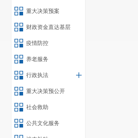
一、基本
重大决策预案
（一）部
财政资金直达基层
宜良县人
成立，是宜良
疫情防控
S2
、
S3
幢，距
养老服务
桥、玉桥、顺
萄、新庄、黑
行政执法
1.
加强党
重大决策预公开
党建工作责任
社会救助
工作，动员社
的城乡基层治
公共文化服务
2.
促进经