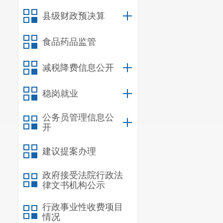
九、部门项目
县级财政预决算
十、部门政府
食品药品监管
十一、部门政
减税降费信息公开
十二、部门政
十三、对下转
稳岗就业
十四、对下转
公务员管理信息公
开
十五、新增资
十六、
上级
转
建议提案办理
十七、部门项
政府接受法院行政法
律文书机构公示
宜良县人
行政事业性收费项目
情况