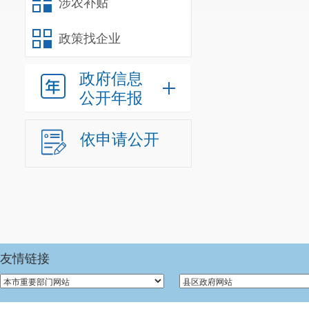
涉农补贴
各项发展规划
政策找企业
生态环境保护
结构性改革，
政府信息
3.
强化公
公开年报
实教体文化、
依申请公开
政策。加强辖
公共服务均等
4.
维护安
防灾减灾救灾
推进网格化管
友情链接
预防调处化解
济社会管理权