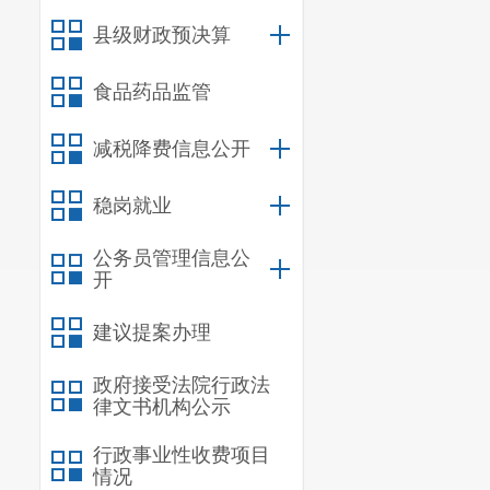
张雨霏代表不
县级财政预决算
挥各自优势，创办
食品药品监管
“我们还将继续
动，把赛事办到老
减税降费信息公开
对于张雨霏代
稳岗就业
一步将打造更多‘小
公务员管理信息公
针对张雨霏代
开
作给出了详尽答复
建议提案办理
“2026年将
区，兼顾‘一老一小
政府接受法院行政法
律文书机构公示
对国家体育总
行政事业性收费项目
“今天的反馈
情况