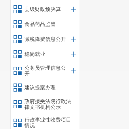
十二、部门政
县级财政预决算
十三、对下转
十四、对下转
食品药品监管
十五、新增资
减税降费信息公开
十六、中央转
稳岗就业
十七、部门项
公务员管理信息公
宜
开
一、基本
建议提案办理
（一）部
政府接受法院行政法
1.履行
律文书机构公示
职责和所有国
行政事业性收费项目
情况
2.负责