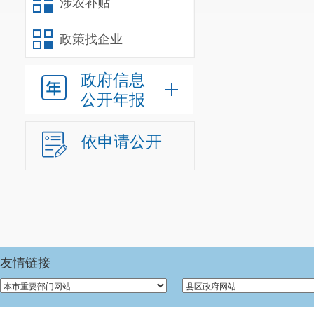
涉农补贴
生态保护修复
政策找企业
9.负责
政府信息
数量、质量、
公开年报
10.负
有关地质勘查
依申请公开
11.负
照防护标准指
查，指导开展
理工作。
友情链接
12.负
量管理及压覆