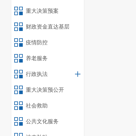
标体系和统计
重大决策预案
3.负责
财政资金直达基层
权登记、权籍
疫情防控
4.负责
负责全民所有
养老服务
5.负责
行政执法
然资源开发利
6.负责
重大决策预公开
级国土空间规
社会救助
7.负责
公共文化服务
织编制地下空
8.统筹