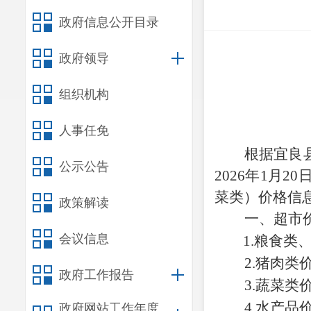
政府信息公开目录
政府领导
组织机构
人事任免
根据
宜良
公示公告
2026年1
月
20
菜类）价格信
政策解读
一、超市
会议信息
1.
粮食类
2.
猪肉类
政府工作报告
3.蔬菜类
4.
水产品
政府网站工作年度