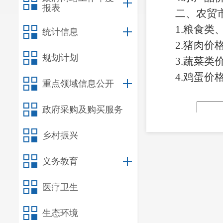
报表
二
、
农贸
1.
粮食类
统计信息
2.
猪肉价
规划计划
3.蔬菜类
4.鸡蛋
价
重点领域信息公开
政府采购及购买服务
乡村振兴
类
别
义务教育
普
医疗卫生
粮
东
生态环境
食