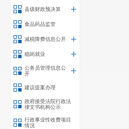
类
县级财政预决算
食品药品监管
减税降费信息公开
食
大
用
稳岗就业
油
食
公务员管理信息公
类
菜
开
食
建议提案办理
政府接受法院行政法
律文书机构公示
肉
行政事业性收费项目
禽
情况