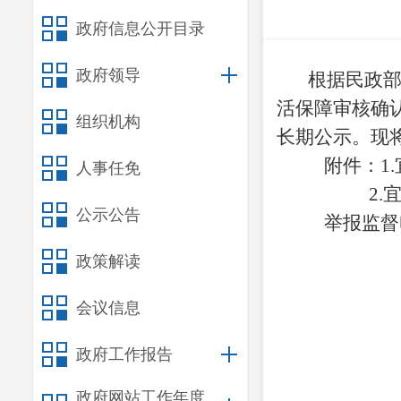
政府信息公开目录
政府领导
根据
民政
活保障审核确
组织机构
长期公示
。
现将
附
件
：
1
.
人事任免
2
.
公示公告
举报监督
政策解读
会议信息
政府工作报告
政府网站工作年度