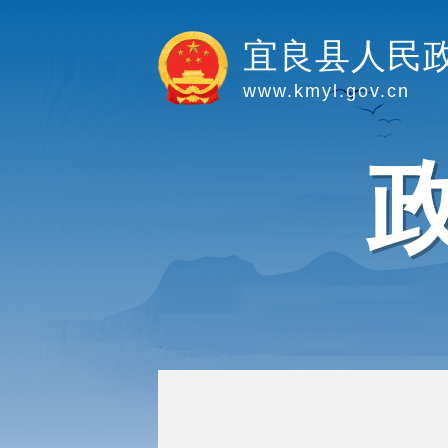
宜良县人民
www.kmyl.gov.cn