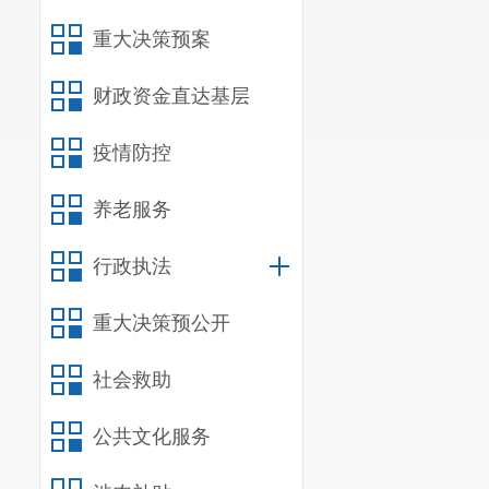
重大决策预案
信息
财政资金直达基层
行政事业
疫情防控
三、收到和处
养老服务
（本列数据的
和，等
行政执法
一、本年
二、上年
重大决策预公开
（二）
社会救助
公共文化服务
（三）
不予公