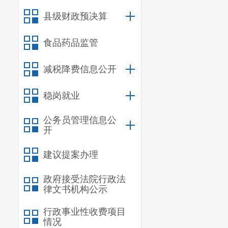
主要领导对
县级财政预决算
议，自觉接受群众
食品药品监管
公开工作质量和效
二、
主动公开
减税降费信息公开
信息
稳岗就业
规
公务员管理信息公
行政规范
开
信息
建议提案办理
行政
政府接受法院行政法
律文书机构公示
信息
行政事业性收费项目
行政
情况
行政