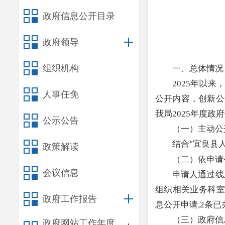
政府信息公开目录
政府领导
组织机构
一、总体情况
2025
年以来，
人事任免
公开内容，创新公
我局
2025
年度政府
公示公告
（一）主动公
结合
宜良县
“
政策解读
（二）
依申请
会议信息
申请人通过线
组织相关业务科室
政府工作报告
息公开申请
,
2
条已
（三）
政府信
政府网站工作年度