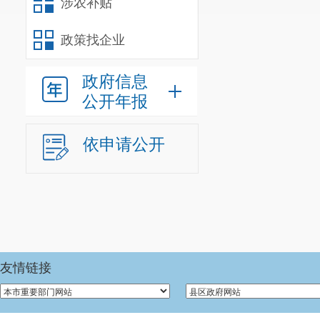
涉农补贴
开
政策找企业
（四）
政府信息
三、
无法提
本年
公开年报
供
度办
理结
果
依申请公开
（五）
不予处
理
（六）
其他处
友情链接
理