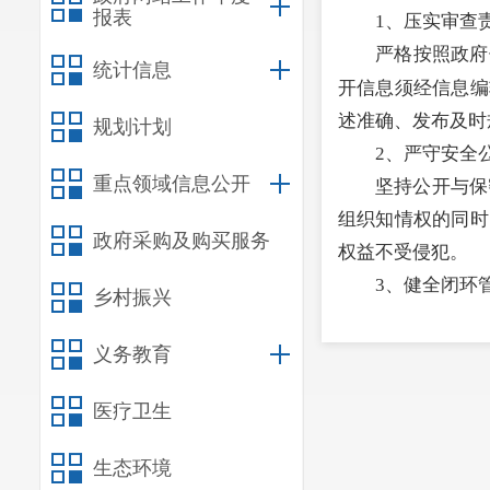
报表
1、压实审查
严格按照政府
统计信息
开信息须经信息编
述准确、发布及时
规划计划
2、严守安全
重点领域信息公开
坚持公开与保
组织知情权的同时
政府采购及购买服务
权益不受侵犯。
3、健全闭环
乡村振兴
构建从信息编
把关和风险管控，
义务教育
（四）
政府信
医疗卫生
以
宜良县
人民
公开重点信息，自
生态环境
（五）
监督保