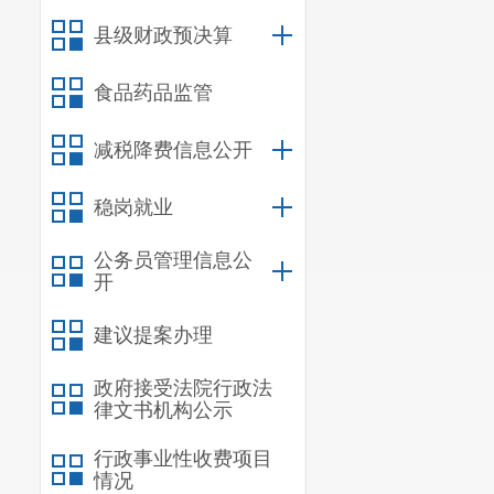
伙同他人以踏笼诱
县级财政预决算
涉案金额12万余
食品药品监管
四、重庆永川公
减税降费信息公开
2025年9月，
的野生动物果子狸
稳岗就业
等4人多次在禁
公务员管理信息公
动物被用于食用
开
建议提案办理
五、新疆尉犁公
政府接受法院行政法
2025年8月，
律文书机构公示
现场查获国家二级
行政事业性收费项目
4月，犯罪嫌疑
情况