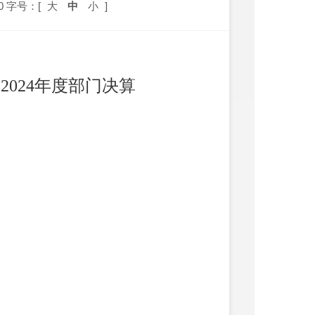
0
字号：[
大
中
小
]
处
2024
年度部门决算