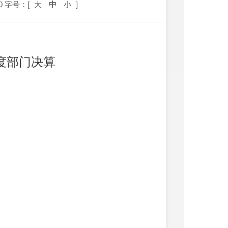
0
字号：[
大
中
小
]
度部门决算