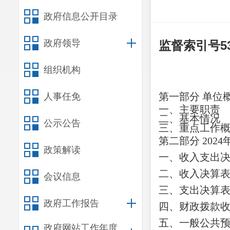
政府信息公开目录
政府领导
监督索引号
5
组织机构
第一部分
单位
人事任免
一、主要职
责
二、
基本情况
公示公告
三、重点工作
第二部分
2024
政策解读
一、收入支出
二、收入决算
会议信息
三、支出决算
政府工作报告
四、财政拨款
五、一般公共
政府网站工作年度