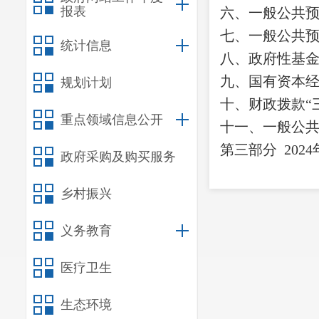
报表
六、一般公共
七、
一般公共
统计信息
八
、政府性基
九、国有资本
规划计划
十
、
财政拨款
“
重点领域信息公开
十一、一般公
第三部
分
2024
政府采购及购买服务
一、收入决算
乡村振兴
二、支出决算
三、一般公共
义务教育
四、财政拨款
“
医疗卫生
第四部分
其他
一、
机关运行
生态环境