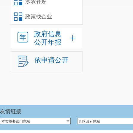
（二）
决
涉农补贴
我单位作
政策找企业
（
三
）
单
政府信息
我单位
202
公开年报
参照公务员法
依申请公开
人
；经费自理
我单位
202
0
人。
年末尚未
人
）。年末
由
友情链接
车辆编制
2