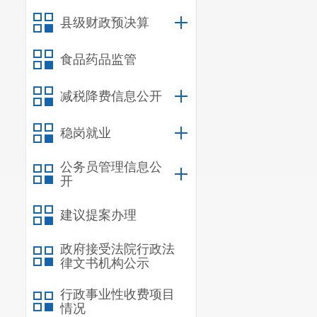
二、
国有资产
县级财政预决算
三、
政府采购
四、
部门绩效
食品药品监管
五、
其他重要
六、相关口径
减税降费信息公开
第
五
部分
名词
稳岗就业
公务员管理信息公
一、主要
开
一是
承担
建议提案办理
服务、计划生
政府接受法院行政法
二是
受县
律文书机构公示
三是
执行
行政事业性收费项目
情况
药物制度。