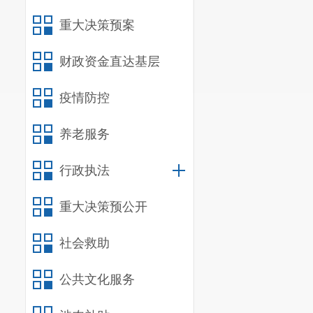
重大决策预案
四是
承担
务培训与技术
财政资金直达基层
五是
组织
疫情防控
六是
完成
养老服务
二、
单位
（一）机
行政执法
我单位共
重大决策预公开
产科、公卫科
社会救助
科、医务科、
公共文化服务
我单位为