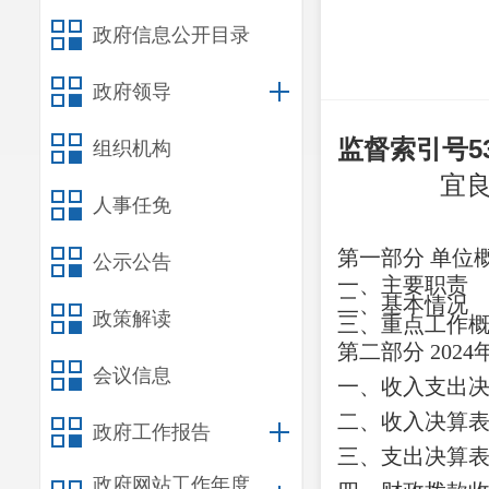
政府信息公开目录
政府领导
监督索引号
5
组织机构
宜
人事任免
第一部分
单位
公示公告
一、主要职
责
二、
基本情况
政策解读
三、重点工作
第二部分
2024
会议信息
一、收入支出
二、收入决算
政府工作报告
三、支出决算
政府网站工作年度