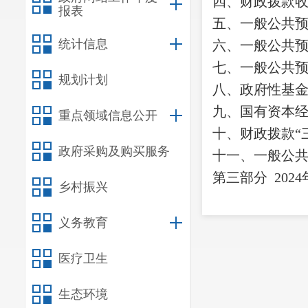
四、财政拨款
报表
五、一般公共
统计信息
六、一般公共
七、
一般公共
规划计划
八
、政府性基
九、国有资本
重点领域信息公开
十
、
财政拨款
“
政府采购及购买服务
十一、一般公
第三部
分
2024
乡村振兴
一、收入决算
二、支出决算
义务教育
三、一般公共
医疗卫生
四、财政拨款
“
生态环境
第四部分
其他