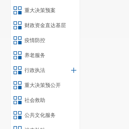
（一）机
重大决策预案
我单位共
财政资金直达基层
督科、综合监
我单位为
疫情防控
（二）
决
养老服务
我单位作
行政执法
（
三
）
单
我单位
202
重大决策预公开
照公务员法管
社会救助
经费自理人员
0
公共文化服务
我单位
202
0
人。