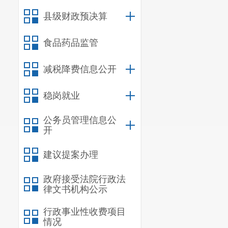
一、
机关运行
县级财政预决算
二、
国有资产
三、
政府采购
食品药品监管
四、
部门绩效
减税降费信息公开
五、
其他重要
六、相关口径
稳岗就业
第
五
部分
名词
公务员管理信息公
开
一、主要
建议提案办理
负责承担
政府接受法院行政法
律文书机构公示
机构的卫生监
行政事业性收费项目
二、
单位
情况