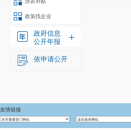
涉农补贴
年末尚未
政策找企业
人
）。年末
由
政府信息
车辆编制
2
公开年报
三、重点
我单位认
依申请公开
卫生监督、职
本单位
20
友情链接
拨款收入支出决
《政府性基金