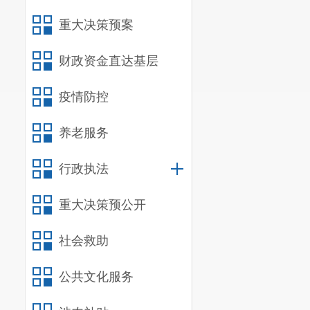
4.承担
重大决策预案
导。
财政资金直达基层
5.组织初
6.完成主
疫情防控
二、
单位
养老服务
（一）机
行政执法
我
单位
共
重大决策预公开
感科、病案管
心电图室、检
社会救助
我单位为
公共文化服务
（二）
决