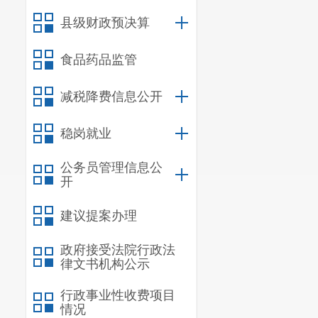
二、
国有资产
县级财政预决算
三、
政府采购
四、
部门绩效
食品药品监管
五、
其他重要
六、相关口径
减税降费信息公开
第
五
部分
名词
稳岗就业
公务员管理信息公
一、主要
开
1.承担
建议提案办理
务、计划生育
政府接受法院行政法
2.受县级
律文书机构公示
3.执行国
行政事业性收费项目
制度。
情况