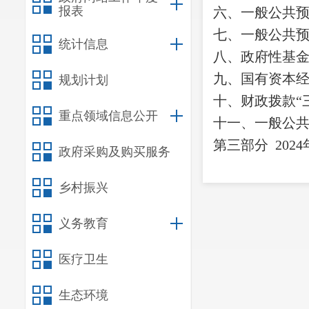
报表
六、一般公共
七、
一般公共
统计信息
八
、政府性基
九、国有资本
规划计划
十
、
财政拨款
“
重点领域信息公开
十一、一般公
第三部
分
2024
政府采购及购买服务
一、收入决算
乡村振兴
二、支出决算
三、一般公共
义务教育
四、财政拨款
“
医疗卫生
第四部分
其他
一、
机关运行
生态环境