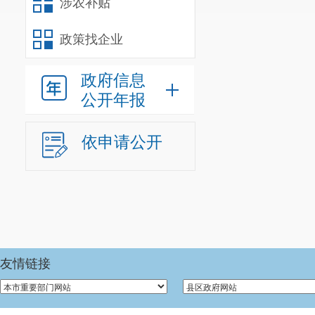
涉农补贴
我单位作
（
三
）
单
政策找企业
我单位
202
政府信息
参照公务员法
公开年报
人
；经费自理
依申请公开
我单位
202
0
人。
年末尚未
人
）。年末
由
友情链接
末遗属
2
人。
车辆编制
2