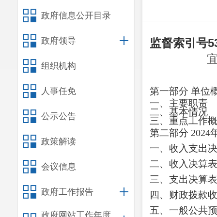
政府信息公开目录
政府领导
监督索引号
5
组织机构
第一部分
单位
人事任免
一、主要职
责
二、
基本情况
公示公告
三、重点工作
第二部分
2024
政策解读
一、收入支出
二、收入决算
会议信息
三、支出决算
政府工作报告
四、财政拨款
五、一般公共
政府网站工作年度