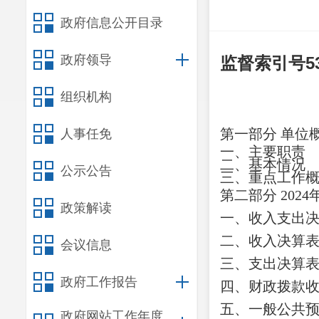
政府信息公开目录
政府领导
监督索引号
5
组织机构
第一部分
单位
人事任免
一、主要职责
二、基本情况
公示公告
三、重点工作
第二部分
202
政策解读
一、收入支出
二、收入决算
会议信息
三、支出决算
政府工作报告
四、财政拨款
五、一般公共
政府网站工作年度