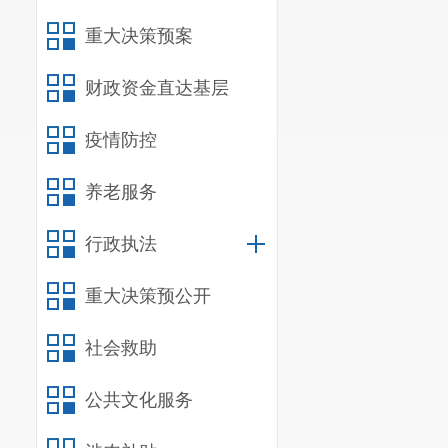
重大决策预案
教育的任务，
者，为当地生
财政资金直达基层
（二）
202
疫情防控
1、建章立
养老服务
2、加强教
3、重视德
行政执法
4、抓实安
重大决策预公开
5、积极开
社会救助
二、单位
（一）机
公共文化服务
我单位共