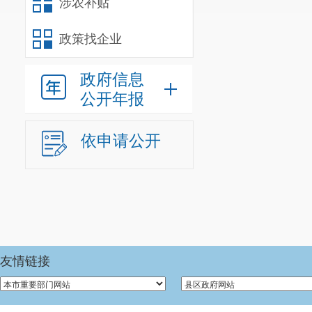
涉农补贴
我单位为
政策找企业
（二）决
政府信息
我单位作
公开年报
（三）单
我单位
20
依申请公开
参照公务员法
人；经费自理
我单位
20
0
人。
友情链接
年末尚未
人）。年末由