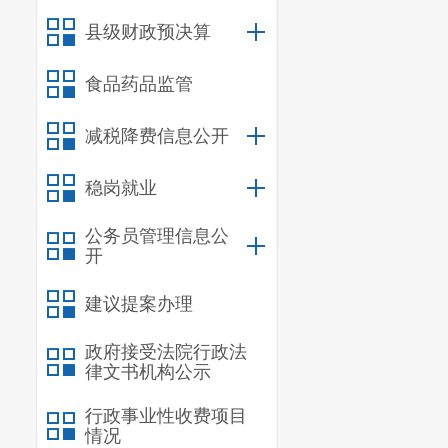
二、国有资产
县级财政预决算
三、政府采购
四、部门绩效
食品药品监管
五、其他重要
六、相关口径
减税降费信息公开
第五部分
名词
稳岗就业
公务员管理信息公
一、主要
开
（一）主
建议提案办理
原宜良县
政府接受法院行政法
体育局，宜良
律文书机构公示
宜良县第
行政事业性收费项目
情况
和业务范围是