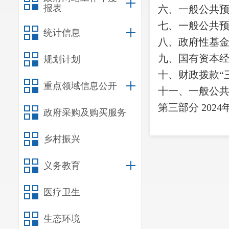
报表
六、一般公共
七、一般公共
统计信息
八、政府性基
九、国有资本
规划计划
十、财政拨款
“
重点领域信息公开
十一、一般公
第三部分
202
政府采购及购买服务
一、收入决算
乡村振兴
二、支出决算
三、一般公共
义务教育
四、财政拨款
“
医疗卫生
第四部分
其他
一、机关运行
生态环境