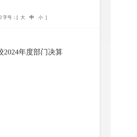
0
字号：[
大
中
小
]
校
2024
年度部门决算