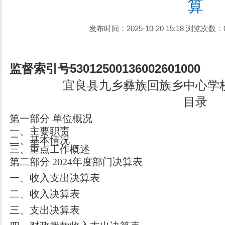
算
发布时间：2025-10-20 15:18
浏览次数：
监督索引号
530125001360026010
00
宜良县九乡彝族回族乡中心学
目录
第一部分
单位
概况
一、主要职
责
二、
基本情况
三、重点工作概述
第二部分
2024
年度部门决算表
一、收入支出决算表
二、收入决算表
三、支出决算表