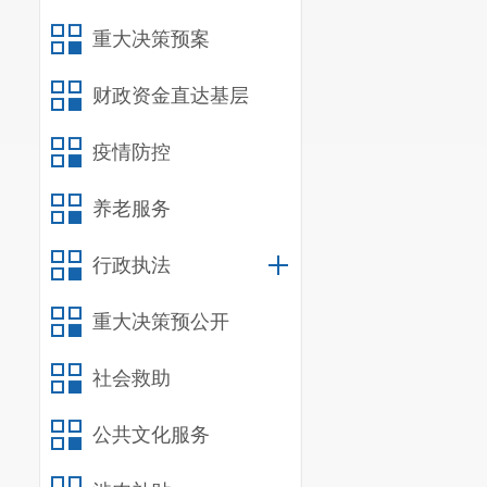
主要的保育和
重大决策预案
训，带动全县
财政资金直达基层
卫生习惯的合
二、
单位
疫情防控
（一）机
养老服务
我单位共
行政执法
我单位为
重大决策预公开
（二）
决
宜良县第
社会救助
编报
范围
。
公共文化服务
（
三
）
单