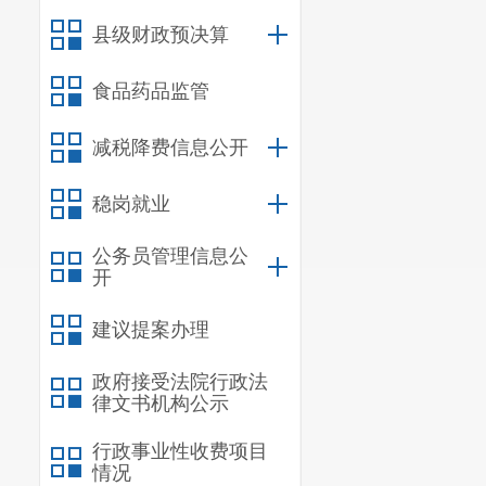
二、
国有资产
县级财政预决算
三、
政府采购
四、
部门绩效
食品药品监管
五、
其他重要
六、相关口径
减税降费信息公开
第
五
部分
名词
稳岗就业
公务员管理信息公
一、主要
开
宜良县第
建议提案办理
县教育体育局
政府接受法院行政法
学入学打好基
律文书机构公示
彻党和国家的教
行政事业性收费项目
情况