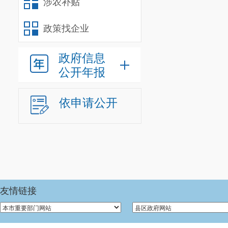
涉农补贴
我单位
202
参照公务员法
政策找企业
人
；经费自理
政府信息
我单位
202
公开年报
0
人。
依申请公开
年末尚未
人
）。年末
由
车辆编制
0
三、重点
友情链接