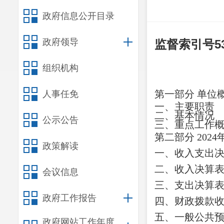
政府信息公开目录
政府领导
监督索引号
5
组织机构
第一部分
单位
人事任免
一、主要职
责
二、
基本情况
公示公告
三、重点工作
第二部分
2024
政策解读
一、收入支出
二、收入决算
会议信息
三、支出决算
政府工作报告
四、财政拨款
五、一般公共
政府网站工作年度