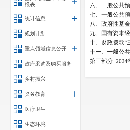
报表
六、一般公共
七、
一般公共
统计信息
八
、政府性基
九、国有资本
规划计划
十
、
财政拨款
“
重点领域信息公开
十一、一般公
第三部
分
2024
政府采购及购买服务
一、收入决算
乡村振兴
二、支出决算
三、一般公共
义务教育
四、财政拨款
“
医疗卫生
第四部分
其他
一、
机关运行
生态环境