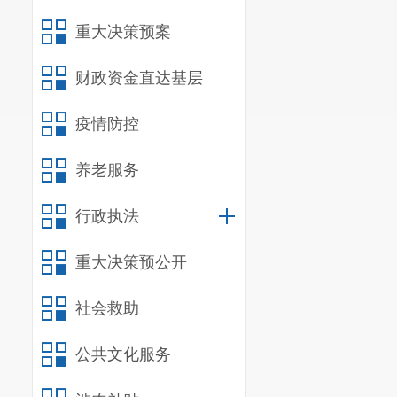
二、
单位
重大决策预案
（一）机
我部门共
财政资金直达基层
我单位为
疫情防控
（二）
决
养老服务
我单位作
行政执法
门决算编报
范
（
三
）
单
重大决策预公开
我单位
202
社会救助
参照公务员法
公共文化服务
人
；经费自理