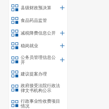
二、
国有资产
县级财政预决算
三、
政府采购
四、
部门绩效
食品药品监管
五、
其他重要
六、相关口径
减税降费信息公开
第
五
部分
名词
稳岗就业
公务员管理信息公
一、主要
开
宜良县
狗
建议提案办理
作职责和业务
政府接受法院行政法
年义务教育的
律文书机构公示
的劳动者，为
行政事业性收费项目
情况