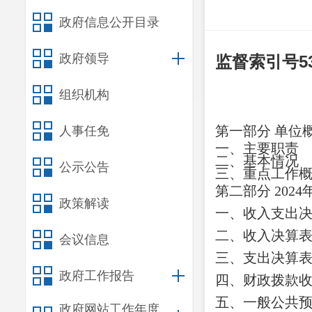
政府信息公开目录
政府领导
监督索引号
5
组织机构
第一部分
单位
人事任免
一、主要职
责
二、
基本情况
公示公告
三、重点工作
第二部分
2024
政策解读
一、收入支出
二、收入决算
会议信息
三、支出决算
政府工作报告
四、财政拨款
五、一般公共
政府网站工作年度