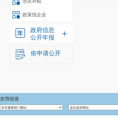
涉农补贴
我单位
202
0
人。
政策找企业
年末尚未
政府信息
人
）。年末
由
公开年报
人
）
。
年末学
依申请公开
车辆编制
0
三、重点
1.圆满完
生。
2.学校的
友情链接
3.营养餐