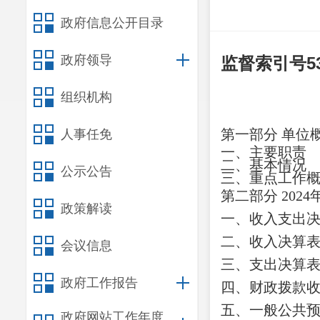
政府信息公开目录
政府领导
监督索引号
5
组织机构
第一部分
单位
人事任免
一、主要职
责
二、
基本情况
公示公告
三、重点工作
第二部分
2024
政策解读
一、收入支出
二、收入决算
会议信息
三、支出决算
政府工作报告
四、财政拨款
五、一般公共
政府网站工作年度