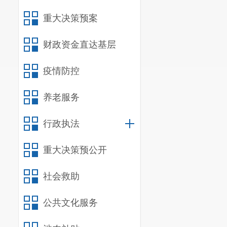
设服务。
重大决策预案
二、
单位
财政资金直达基层
（一）机
我单位共
疫情防控
中心、政教处
养老服务
我单位为
行政执法
（二）
决
重大决策预公开
我单位作
门决算编报
范
社会救助
（
三
）
单
公共文化服务
我单位
202