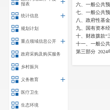
报表
六、一般公共
七、
一般公共
统计信息
八
、政府性基
九、国有资本
规划计划
十
、
财政拨款
“
重点领域信息公开
十一、一般公
第三部
分
2024
政府采购及购买服务
一、收入决算
乡村振兴
二、支出决算
三、一般公共
义务教育
四、财政拨款
“
医疗卫生
第四部分
其他
一、
机关运行
生态环境