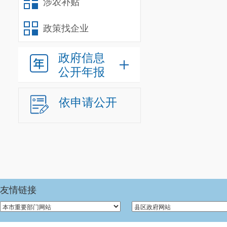
涉农补贴
参照公务员法
人
；经费自理
政策找企业
我单位
202
政府信息
0
人。
公开年报
年末尚未
依申请公开
人
）。年末
由
年末学生
2814
车辆编制
0
三、重点
友情链接