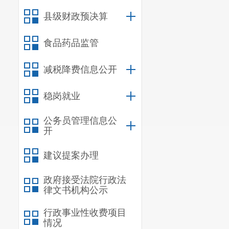
二、
国有资产
县级财政预决算
三、
政府采购
四、
部门绩效
食品药品监管
五、
其他重要
六、相关口径
减税降费信息公开
第
五
部分
名词
稳岗就业
公务员管理信息公
一、主要
开
宜良三中
建议提案办理
学。由宜良县
政府接受法院行政法
育方针、政策
律文书机构公示
学质量，为上
行政事业性收费项目
情况