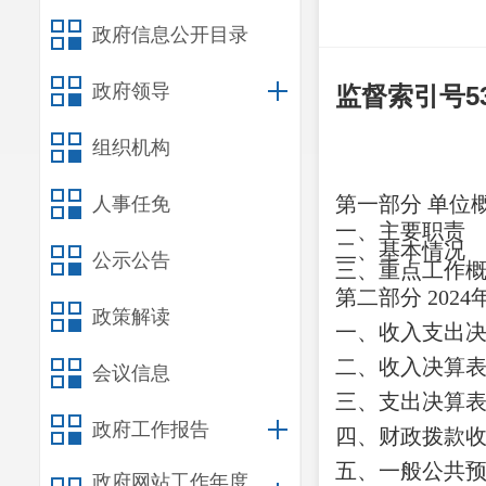
政府信息公开目录
政府领导
监督索引号
5
组织机构
第一部分
单位
人事任免
一、主要职
责
二、
基本情况
公示公告
三、重点工作
第二部分
2024
政策解读
一、收入支出
二、收入决算
会议信息
三、支出决算
政府工作报告
四、财政拨款
五、一般公共
政府网站工作年度