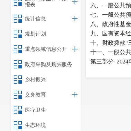
报表
六、一般公共
七、
一般公共
统计信息
八
、政府性基
九、国有资本
规划计划
十
、
财政拨款
“
重点领域信息公开
十一、一般公
第三部
分
2024
政府采购及购买服务
一、收入决算
乡村振兴
二、支出决算
三、一般公共
义务教育
四、财政拨款
“
医疗卫生
第四部分
其他
一、
机关运行
生态环境