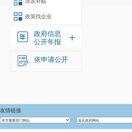
涉农补贴
参照公务员法
人
；经费自理
政策找企业
我单位
202
政府信息
0
人。
公开年报
年末尚未
依申请公开
人
）。年末
由
年末学生
3481
车辆编制
0
三、重点
友情链接