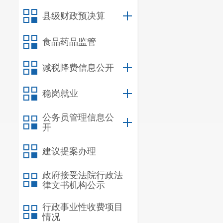
二、
国有资产
县级财政预决算
三、
政府采购
四、
部门绩效
食品药品监管
五、
其他重要
六、相关口径
减税降费信息公开
第
五
部分
名词
稳岗就业
公务员管理信息公
一、主要
开
（一）主
建议提案办理
宜良县清
业务范围是全
政府接受法院行政法
律文书机构公示
小学阶段教育
智、体、美、
行政事业性收费项目
情况
（二）
202