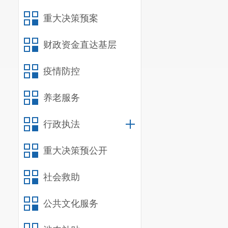
1.
建章立制
重大决策预案
2.
加强教科
财政资金直达基层
3.
重视德育
4.
抓实安全
疫情防控
二、
单位
养老服务
（一）机
我
单位
共
行政执法
我单位为
重大决策预公开
（二）
决
我单位作
社会救助
（
三
）
单
公共文化服务
我单位
202