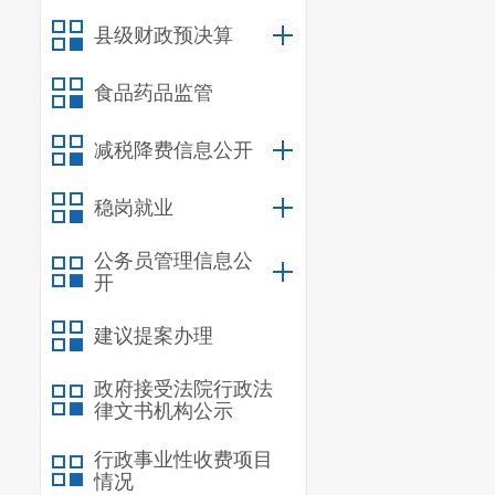
二、国有资产
县级财政预决算
三、政府采购
四、部门绩效
食品药品监管
五、其他重要
六、相关口径
减税降费信息公开
第五部分
名词
稳岗就业
公务员管理信息公
一、主要
开
宜良县第
建议提案办理
段义务教育职
政府接受法院行政法
担宜良县北古
律文书机构公示
民满意的教育
行政事业性收费项目
情况