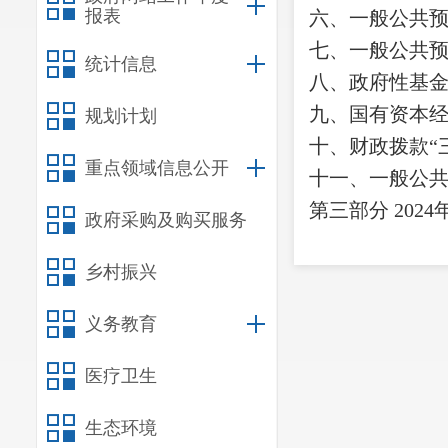
报表
六、一般公共
七、一般公共
统计信息
八、政府性基
九、国有资本
规划计划
十、财政拨款
“
重点领域信息公开
十一、一般公
第三部分
202
政府采购及购买服务
一、收入决算
乡村振兴
二、支出决算
三、一般公共
义务教育
四、财政拨款
“
医疗卫生
第四部分
其他
一、机关运行
生态环境