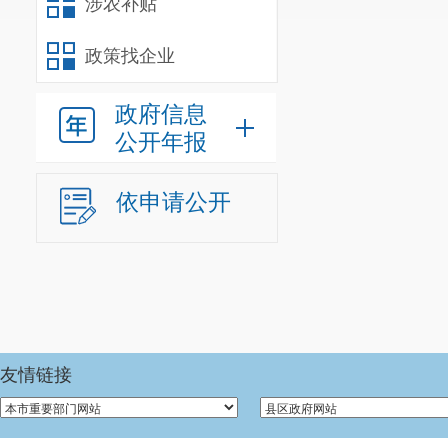
人；经费自理
涉农补贴
我单位
20
政策找企业
0
人。
政府信息
年末尚未
公开年报
人）。年末由
依申请公开
年末学生
611
人
车辆编制
0
三、重点
1.总体目标
友情链接
（
1）群策
（
2）坚持