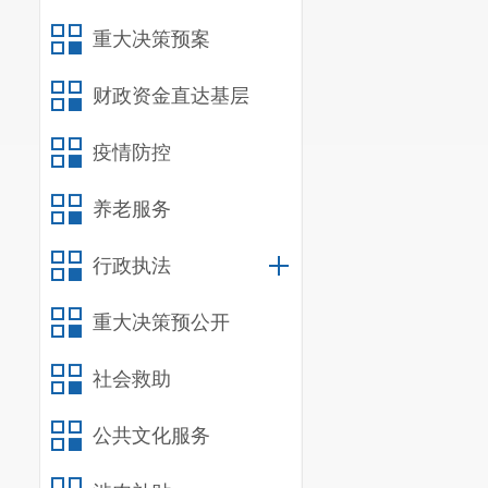
二、单位
重大决策预案
（一）机
财政资金直达基层
宜良县第
处、总务处、
疫情防控
通。
养老服务
我单位为
行政执法
（二）决算
我单位作
重大决策预公开
（三）单
社会救助
我单位
20
公共文化服务
参照公务员法