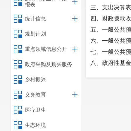
报表
三、支出决算
四、财政拨款
统计信息
五、一般公共
规划计划
六、一般公共
重点领域信息公开
七、一般公共
八、政府性基
政府采购及购买服务
九、国有资本
乡村振兴
十、财政拨款
“
义务教育
十一、一般公
第三部分
202
医疗卫生
一、收入决算
生态环境
二、支出决算