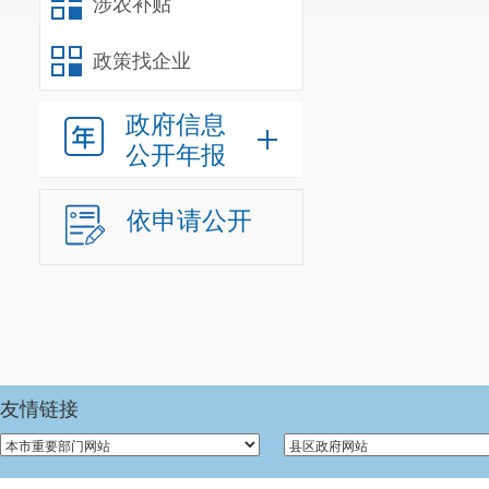
涉农补贴
围。
（三）单
政策找企业
我单位
2
政府信息
人，参照公务
公开年报
业工人1人；经
依申请公开
我单位
2
人员0人。
年末尚未
休0人）。年末
人）。年末学生
友情链接
车辆编制
三、