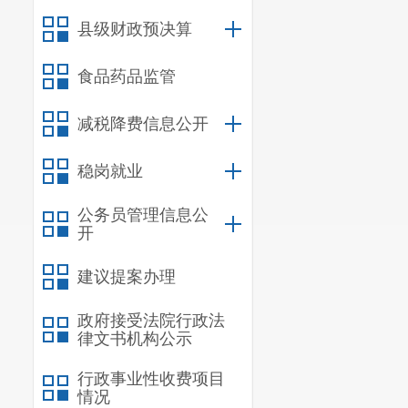
县级财政预决算
三、一般公共
四、财政拨款
“
食品药品监管
第四部分
其他
减税降费信息公开
一、机关运行
二、国有资产
稳岗就业
三、政府采购
公务员管理信息公
开
四、部门绩效
五、其他重要
建议提案办理
六、相关口径
政府接受法院行政法
律文书机构公示
第五部分
名词
行政事业性收费项目
情况