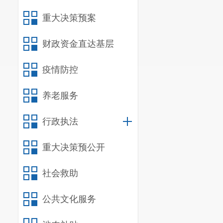
一、主要
重大决策预案
宜良县第
职责和业务范
财政资金直达基层
的任务，全面
疫情防控
者，为当地生
二、单位
养老服务
（一）机
行政执法
我单位共
重大决策预公开
教处。负责相
我单位为
社会救助
（二）决
公共文化服务
我单位作