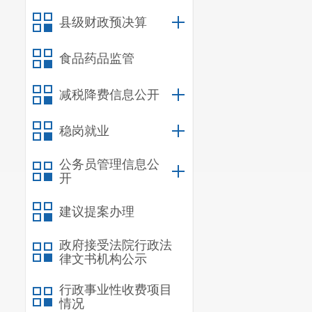
安忠琴
16
县级财政预决算
达绍荣
17
食品药品监管
尹明
18
减税降费信息公开
钟平勇
19
稳岗就业
刘伟
20
公务员管理信息公
陈红元
21
开
郑宝国
22
建议提案办理
邱俊伟
23
政府接受法院行政法
律文书机构公示
行政事业性收费项目
情况