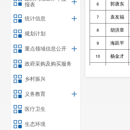
郭唐东
6
报表
袁友福
7
统计信息
胡洪章
8
规划计划
海跃平
9
重点领域信息公开
杨金才
10
政府采购及购买服务
杨虎成
11
乡村振兴
杨智
12
义务教育
林正伟
13
李文华
14
医疗卫生
王德忠
15
生态环境