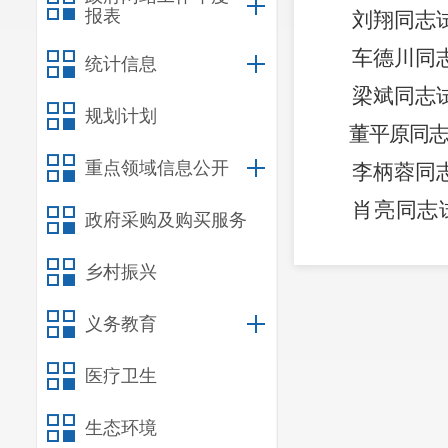
报表
刘翔
同志
车德川
同
统计信息
梁斌
同志
规划计划
董平原
同
重点领域信息公开
李柄蓉
同
肖亮
同志
政府采购及购买服务
长
；
乡村振兴
沈俊
同志
心主任
。
义务教育
医疗卫生
生态环境