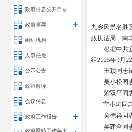
政府信息公开目录
政府领导
九乡风景名胜
政执法局，南
组织机构
根据中共
人事任免
组
2025
年
9
月
2
王颖
同志
公示公告
吴小松
同
政策解读
紫双平
同
会议信息
宁小涛
同
矣德祥
同
政府工作报告
吴建全
同
政府网站工作年度