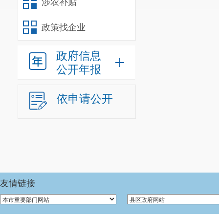
涉农补贴
加快推进服务业
政策找企业
性和稳定性的实
服贸会打造
政府信息
公开年报
全球首款3
台、国内首款突
依申请公开
会集中发布。经
会。
服贸会“朋
年服贸会将有8
最大规模的展团
友情链接
孔德军此前
的重要作用。在