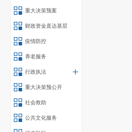
建立跨境服
重大决策预案
型开放的另一重
区跨境服务贸易
财政资金直达基层
体系。
疫情防控
在负面清单
可以报考注册城
养老服务
境外人士可以在
行政执法
询业务等，相关
重大决策预公开
“目前，商
解决清单实施过
社会救助
德军此前在国新
公共文化服务
聂平香在接
为我国高水平对