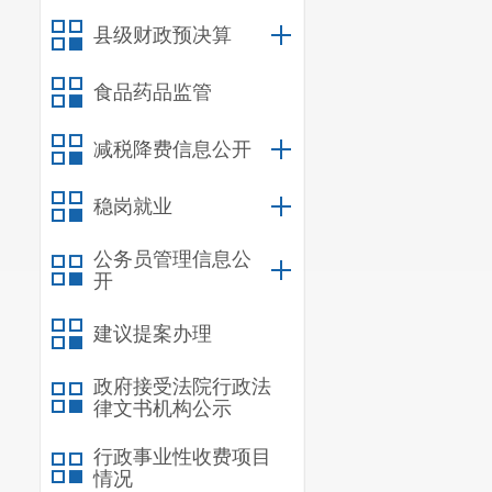
“下一阶段
县级财政预决算
进一步加大，助
食品药品监管
券报记者表示。
减税降费信息公开
扩大开放推
近年来，我
稳岗就业
主开放“加速度”
公务员管理信息公
开
10家外资
作开放政策在朝
建议提案办理
不止是北京
政府接受法院行政法
律文书机构公示
了“1+4+6+
10多个服务领域
行政事业性收费项目
情况