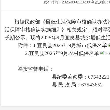
发布时间：2025-09-01 16:30
浏览次数：
根据
民政部《最低生活保障审核确认办法
活保障审核确认实施细则》
相关
规定，须对享
长期公示
。
现将20
25
年
9
月宜良县城乡最低生
附
件
：
1
.
宜良县
20
25
年
9
月
城
市
低保名
单
2
.
宜良县
20
25
年
9
月
农村低保名
单
2
举报监督电话：
县纪委监察委：
67542221
县
民
政
局：
67543652