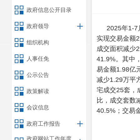
政府信息公开目录
政府领导
2025年1-
7
实现交易金额2
组织机构
成交面积
减少2
41.9%
。
其中
人事任免
易金额1.98
公示公告
减少1.29
万平
宅
成交25
套，
政策解读
比，成交套数
会议信息
40.5%
；交易
政府工作报告
政府网站工作年度