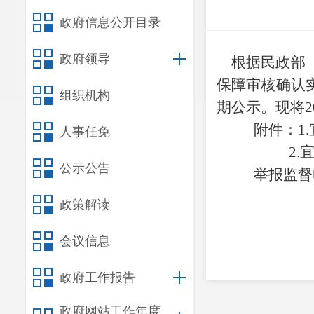
政府信息公开目录
政府领导
根据
民政部
保障审核确认
组织机构
期公示
。
现将
2
附
件
：
1
.
人事任免
2
.
公示公告
举报监督
政策解读
会议信息
政府工作报告
政府网站工作年度