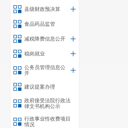
菜
县级财政预决算
精
食品药品监管
大
食
减税降费信息公开
用
食
油
稳岗就业
类
菜
公务员管理信息公
开
食
建议提案办理
猪
政府接受法院行政法
律文书机构公示
猪
猪
行政事业性收费项目
肉
情况
猪