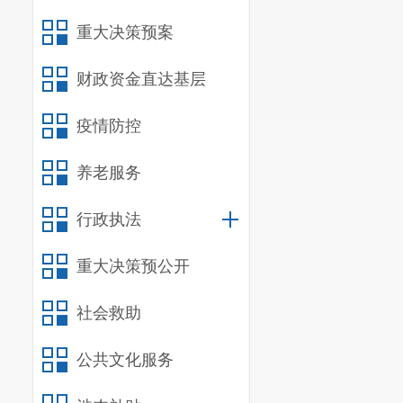
禽
猪
重大决策预案
蛋
白
类
鸡 
财政资金直达基层
鲜
疫情防控
鲜
养老服务
草 
行政执法
鲤 
水
产
重大决策预公开
类
鲫 
社会救助
白
公共文化服务
大