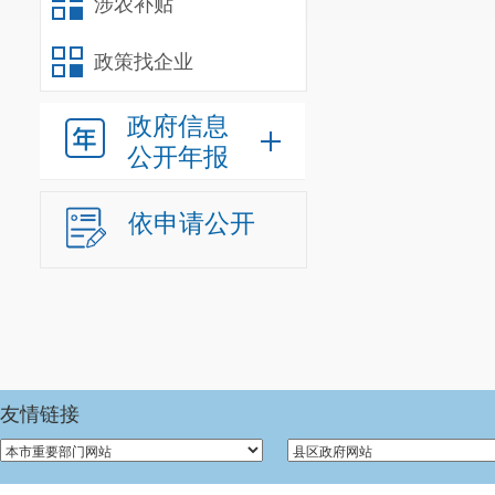
涉农补贴
小
芹 
政策找企业
青
政府信息
四
公开年报
土 
茄 
蔬
依申请公开
菜
菠 
类
西
皱
黄 
青 
韭 
友情链接
大 
生 