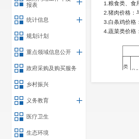
1.粮食类、食
报表
2.猪肉价格：
统计信息
3.白条鸡价格
4.蔬菜类价格
规划计划
宜良
重点领域信息公开
类
政府采购及购买服务
品
别
乡村振兴
普
米
义务教育
粮
东
食
医疗卫生
米
类
标
生态环境
富