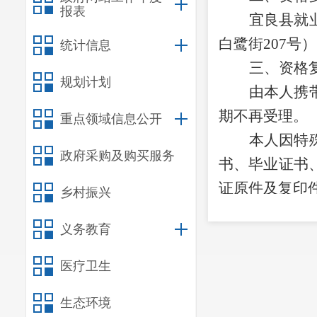
报表
宜良县就
白鹭街
207号
）
统计信息
三、资格
规划计划
由本人携
期不再受理。
重点领域信息公开
本人因特
政府采购及购买服务
书、毕业证书
证原件及复印
乡村振兴
四、资格
义务教育
（一）本
网）查询下载
医疗卫生
岗位招聘条件
生态环境
护士资格证、