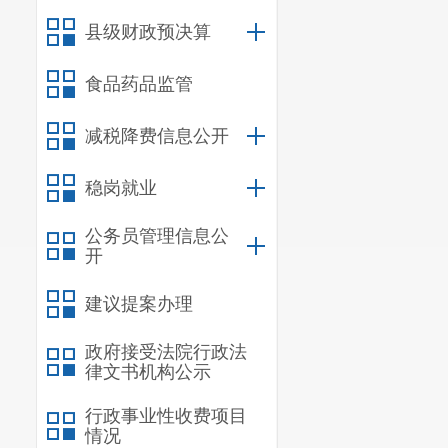
收取复印件。
县级财政预决算
（二）《
食品药品监管
2
）、《宜良县
以上材料自行
减税降费信息公开
可登录宜良县
稳岗就业
（三）报
地
村（
社区
）
公务员管理信息公
开
道）事业单位
乡镇（街道）
建议提案办理
（街道）
经办
政府接受法院行政法
料。材料均需
律文书机构公示
五、资格
行政事业性收费项目
1.参加
情况