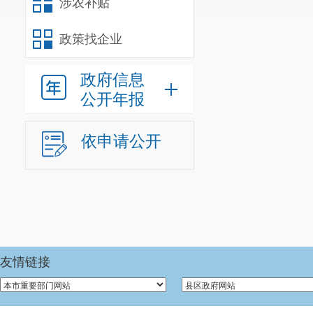
涉农补贴
宜良县人
宜良县纪
政策找企业
附件
1：
政府信息
附件1：宜良县2
公开年报
附件
2：
附件2：宜良县2
依申请公开
附件
3：
附件3：宜良县2
附件
4
：
附件4：宜良县2
附件
5：
附件5：委托书
友情链接
附件
6：
附件6：昆明市2