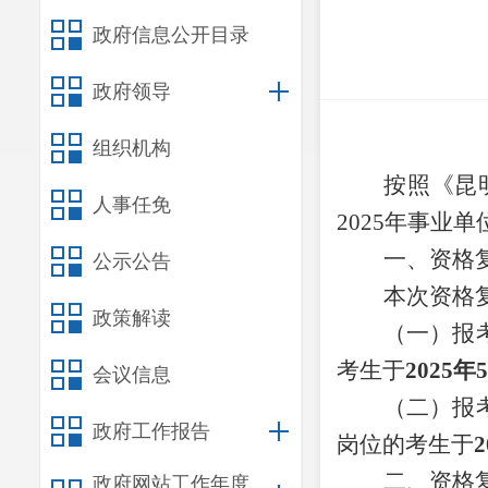
政府信息公开目录
政府领导
组织机构
按照《昆
人事任免
202
5
年事业单
一、资格
公示公告
本次资格
政策解读
（一）报
考生于
2025年
会议信息
（二）报
政府工作报告
岗位的考生于
二、资格
政府网站工作年度