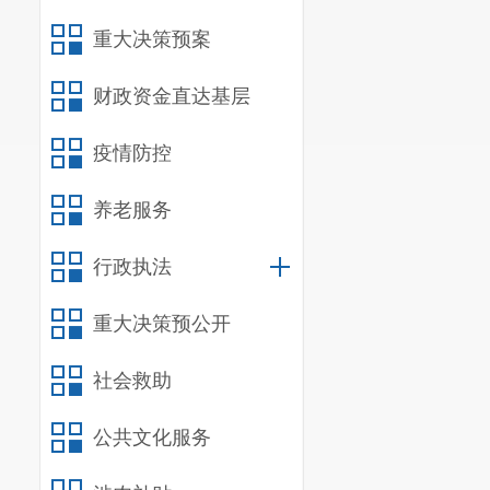
按时参加资格
重大决策预案
2.未按
试等后续招聘
财政资金直达基层
额按照《昆明
疫情防控
高分到低分依
的，视为自动
养老服务
3.进入资
行政执法
力资源和社会
工作人员放
重大决策预公开
（
ylrs6754071
社会救助
咨询电话
宜良县人
公共文化服务
监督电话