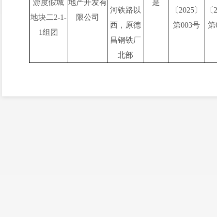
游度假城
地产开发有
是
河铁路以
〔
202
5
〕
〔
地块二
2-1-
限公司
西，原德
第
00
3
号
第
1组团
昌钢铁厂
北部