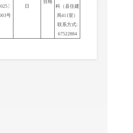
合格
202
5
〕
日
科（县住建
00
3
号
局
411室）
联系方式
:
67522884