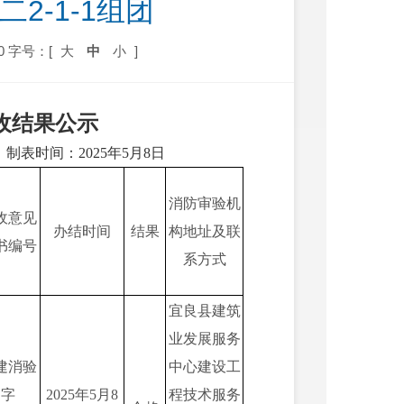
2-1-1组团
0
字号：[
大
中
小
]
收结果
公示
制表时间：
202
5
年
5
月
8
日
消防审验机
收意见
办结时间
结果
构地址及联
书编号
系方式
宜良县建筑
业发展服务
建消验
中心建设工
字
202
5
年
5
月
8
程技术服务