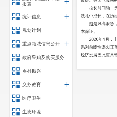
良好。英国《金融
报表
拉长时间轴，
洗礼中成长，在历
统计信息
越是风高浪急
规划计划
本保证。
2020年4
重点领域信息公开
系列前瞻性谋划正
经济发展因此更具
政府采购及购买服务
超大规模的经
乡村振兴
直面美国加征
域经销商布局，加
义务教育
任由国际风云
人均GDP超
医疗卫生
业总体规模连续1
势多、韧性强、潜
生态环境