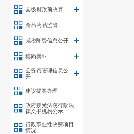
推进高水平对
县级财政预决算
这个春天，从
不远万里共赴东方之
食品药品监管
中国始终是世
造市场化、法治化
减税降费信息公开
今年以来，从
贸试验区提质增效
稳岗就业
确定性比黄金
公务员管理信息公
策，在全球范围内
开
共同感受。
建议提案办理
一边是主张开放
是“不确定性的海洋
政府接受法院行政法
当全球投资者
律文书机构公示
投资中国就是投资
行政事业性收费项目
繁荣稳定的巨大确
情况