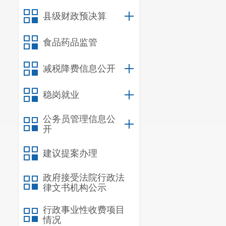
大行政决策事
县级财政预决算
三、不属
食品药品监管
（一）政
（二）突
减税降费信息公开
（三）机
稳岗就业
程、内部工作
公务员管理信息公
（四）为
开
为不利的具体
建议提案办理
（五）应
政府接受法院行政法
（六）涉
律文书机构公示
（七）其
行政事业性收费项目
四、决策
情况