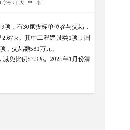
1
字号：[
大
中
小
]
目9项，有30家投标单位参与交易，
率2.67%。其中工程建设类1项；国
项，交易额
581万
元。
减免比例87.9%。2025年1月份清