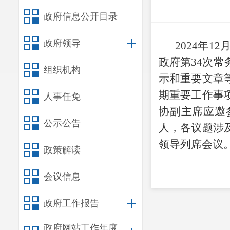
政府信息公开目录
政府领导
202
4
年
12
政府第
34
次常
组织机构
示和重要文章
期重要工作事
人事任免
协副主席应邀
公示公告
人，
各议题涉
领导
列席会议
政策解读
会议信息
政府工作报告
政府网站工作年度