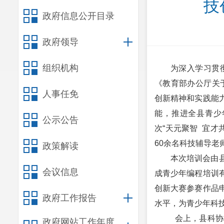
技
政府信息公开目录
政府领导
组织机构
为深入学习
贯
《教育部办公厅关
人事任免
创新精神和实践能
能，推进全县青少
公示公告
次“天元聚智 宜才
60余名科技辅导老
政策解读
本次培训会由
会议信息
成青少年编程培训
创新大赛参赛作品
政府工作报告
水平，为青少年科
会上，县科协
政府网站工作年度